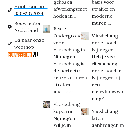
gekozen
basis voor
Hoofdkantoor:
afwerkingsmet
strakke en
030-2072024
hoden in...
moderne
muren,...
Bouwsector
Beste
Nederland
Ondergrond
Vliesbehang
Ga naar onze
voor
onderhoud
webshop
Vliesbehang in
Nijmegen
Nijmegen
Heb je veel
Vliesbehang is
vliesbehang
de perfecte
onderhoud in
keuze voor een
Nijmegen bij
strak en
een
naadloos...
nieuwbouwwo
ning?...
Vliesbehang
kopen in
Vliesbehang
Nijmegen
laten
Wil je in
aanbrengen in