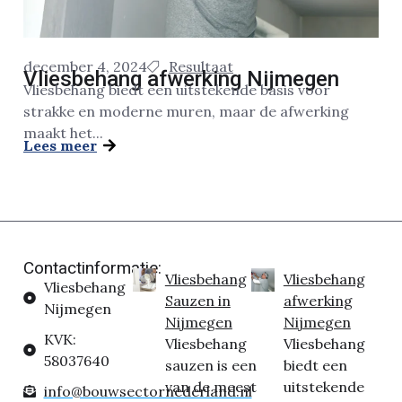
december 4, 2024
Resultaat
Vliesbehang afwerking Nijmegen
Vliesbehang biedt een uitstekende basis voor
strakke en moderne muren, maar de afwerking
maakt het...
Lees meer
Contactinformatie:
Vliesbehang
Vliesbehang
Vliesbehang
Sauzen in
afwerking
Nijmegen
Nijmegen
Nijmegen
KVK:
Vliesbehang
Vliesbehang
58037640
sauzen is een
biedt een
van de meest
uitstekende
info@bouwsectornederland.nl