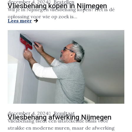
december 4, 2024
Bestellen
Vliesbehang kopen in Nijmegen
Wil je in Nijmegen vliesbehang kopen? Het is dé
oplossing voor wie op zoek is...
Lees meer
december 4, 2024
Resultaat
Vliesbehang afwerking Nijmegen
Vliesbehang biedt een uitstekende basis voor
strakke en moderne muren, maar de afwerking