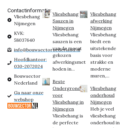
Contactinformatie:
Vliesbehang
Vliesbehang
Vliesbehang
Sauzen in
afwerking
Nijmegen
Nijmegen
Nijmegen
KVK:
Vliesbehang
Vliesbehang
58037640
sauzen is een
biedt een
van de meest
uitstekende
info@bouwsectornederland.nl
gekozen
basis voor
Hoofdkantoor:
afwerkingsmet
strakke en
030-2072024
hoden in...
moderne
muren,...
Bouwsector
Beste
Nederland
Ondergrond
Vliesbehang
Ga naar onze
voor
onderhoud
webshop
Vliesbehang in
Nijmegen
Nijmegen
Heb je veel
Vliesbehang is
vliesbehang
de perfecte
onderhoud in