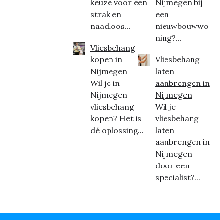
keuze voor een
Nijmegen bij
strak en
een
naadloos...
nieuwbouwwo
ning?...
Vliesbehang
kopen in
Vliesbehang
Nijmegen
laten
Wil je in
aanbrengen in
Nijmegen
Nijmegen
vliesbehang
Wil je
kopen? Het is
vliesbehang
dé oplossing...
laten
aanbrengen in
Nijmegen
door een
specialist?...