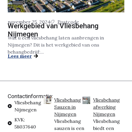
november 25, 2024
Postcode
Werkgebied van Vliesbehang
Nijmegen
Wilt u een vliesbehang laten aanbrengen in
Nijmegen? Dit is het werkgebied van ons
behangbedrijf:...
Lees meer
Contactinformatie:
Vliesbehang
Vliesbehang
Vliesbehang
Sauzen in
afwerking
Nijmegen
Nijmegen
Nijmegen
KVK:
Vliesbehang
Vliesbehang
58037640
sauzen is een
biedt een