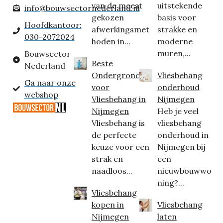
van de meest
uitstekende
info@bouwsectornederland.nl
gekozen
basis voor
Hoofdkantoor:
afwerkingsmet
strakke en
030-2072024
hoden in...
moderne
muren,...
Bouwsector
Beste
Nederland
Ondergrond
Vliesbehang
Ga naar onze
voor
onderhoud
webshop
Vliesbehang in
Nijmegen
Nijmegen
Heb je veel
Vliesbehang is
vliesbehang
de perfecte
onderhoud in
keuze voor een
Nijmegen bij
strak en
een
naadloos...
nieuwbouwwo
ning?...
Vliesbehang
kopen in
Vliesbehang
Nijmegen
laten