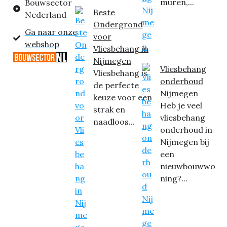
muren,...
Bouwsector
Beste
Nederland
Ondergrond
Ga naar onze
voor
webshop
Vliesbehang in
Nijmegen
Vliesbehang
Vliesbehang is
onderhoud
de perfecte
Nijmegen
keuze voor een
Heb je veel
strak en
vliesbehang
naadloos...
onderhoud in
Nijmegen bij
een
nieuwbouwwo
ning?...