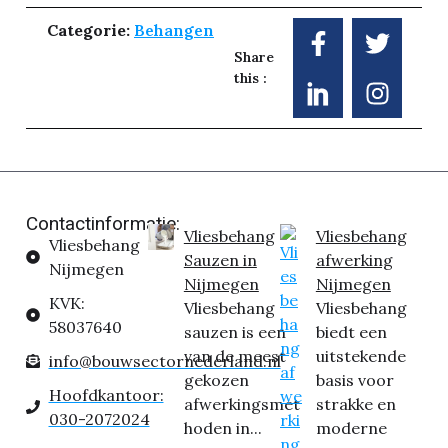
Categorie:
Behangen
Share
this :
Contactinformatie:
Vliesbehang
Vliesbehang
Vliesbehang
Sauzen in
afwerking
Nijmegen
Nijmegen
Nijmegen
KVK:
Vliesbehang
Vliesbehang
58037640
sauzen is een
biedt een
van de meest
uitstekende
info@bouwsectornederland.nl
gekozen
basis voor
Hoofdkantoor:
afwerkingsmet
strakke en
030-2072024
hoden in...
moderne