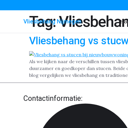
Tag:
Vliesbeha
Vliesbehang Nijmegen
Ho
Vliesbehang vs stucw
Als we kijken naar de verschillen tussen vlie
duurzamer en goedkoper dan stucen. Beide op
blog vergelijken we vliesbehang en tradition
Contactinformatie: