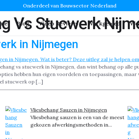
Onderdeel van Bouwsector Nederland
ng Vs Stucwerk Nij
me
Blog
Video Reviews
Werkgebied
We
erk in Nijmegen
sbehang vs stucwerk in Nijmegen, dan wint behang op alle pu
ties hebben hun eigen voordelen en toepassingen, maar we
eel stucwerk op […]
Vliesbehang Sauzen in Nijmegen
Vliesbehang sauzen is een van de meest
gekozen afwerkingsmethoden in...