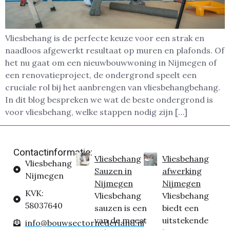
Vliesbehang is de perfecte keuze voor een strak en
naadloos afgewerkt resultaat op muren en plafonds. Of
het nu gaat om een nieuwbouwwoning in Nijmegen of
een renovatieproject, de ondergrond speelt een
cruciale rol bij het aanbrengen van vliesbehangbehang.
In dit blog bespreken we wat de beste ondergrond is
voor vliesbehang, welke stappen nodig zijn […]
Contactinformatie:
Vliesbehang
Vliesbehang
Vliesbehang
Sauzen in
afwerking
Nijmegen
Nijmegen
Nijmegen
KVK:
Vliesbehang
Vliesbehang
58037640
sauzen is een
biedt een
van de meest
uitstekende
info@bouwsectornederland.nl