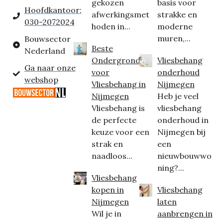
gekozen
basis voor
Hoofdkantoor:
afwerkingsmet
strakke en
030-2072024
hoden in...
moderne
muren,...
Bouwsector
Beste
Nederland
Ondergrond
Vliesbehang
Ga naar onze
voor
onderhoud
webshop
Vliesbehang in
Nijmegen
Nijmegen
Heb je veel
Vliesbehang is
vliesbehang
de perfecte
onderhoud in
keuze voor een
Nijmegen bij
strak en
een
naadloos...
nieuwbouwwo
ning?...
Vliesbehang
kopen in
Vliesbehang
Nijmegen
laten
Wil je in
aanbrengen in