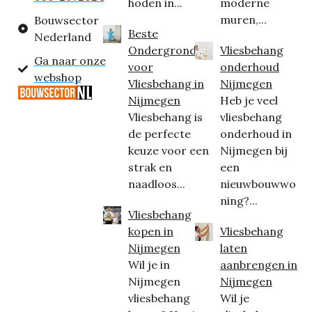
hoden in...
moderne
muren,...
Bouwsector
Beste
Nederland
Ondergrond
Vliesbehang
Ga naar onze
voor
onderhoud
webshop
Vliesbehang in
Nijmegen
Nijmegen
Heb je veel
Vliesbehang is
vliesbehang
de perfecte
onderhoud in
keuze voor een
Nijmegen bij
strak en
een
naadloos...
nieuwbouwwo
ning?...
Vliesbehang
kopen in
Vliesbehang
Nijmegen
laten
Wil je in
aanbrengen in
Nijmegen
Nijmegen
vliesbehang
Wil je