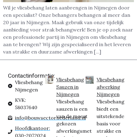
Wil je vliesbehang laten aanbrengen in Nijmegen door
een specialist? Onze behangers behangen al meer dan
20 jaar in Nijmegen. Maak gebruik van onze tijdelijk
aanbieding voor strak behangwerk! Ben je op zoek naar
een professionele partij in Nijmegen om vliesbehang
aan te brengen? Wij zijn gespecialiseerd in het leveren
van strakke en duurzame afwerkingen […]
Contactinformatie:
Vliesbehang
Vliesbehang
Vliesbehang
Sauzen in
afwerking
Nijmegen
Nijmegen
Nijmegen
KVK:
Vliesbehang
Vliesbehang
58037640
sauzen is een
biedt een
van de meest
uitstekende
info@bouwsectornederland.nl
gekozen
basis voor
Hoofdkantoor:
afwerkingsmet
strakke en
030-2072024