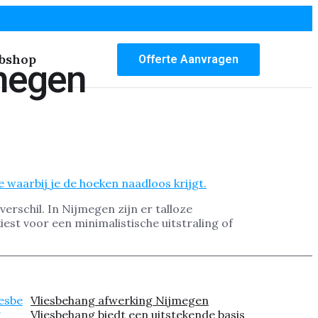
bshop
Offerte Aanvragen
jmegen
rschil. In Nijmegen zijn er talloze
iest voor een minimalistische uitstraling of
Vliesbehang afwerking Nijmegen
Vliesbehang biedt een uitstekende basis