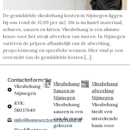
De gemiddelde vliesbehang kosten in Nijmegen liggen
bij ons rond de 15,99 per m2. Dit is inclusief materiaal,
schuren, sauzen en kitten. Vliesbehang is een slimme
keuze voor het strak afwerken van muren. In Nijmegen
variëren de prijzen afhankelijk van de afwerking,
projectomvang en specifieke wensen. Hier vind je een
overzicht van de gemiddelde kosten […]
Contactinformatie:
Vliesbehang
Vliesbehang
Vliesbehang
Sauzen in
afwerking
Nijmegen
Nijmegen
Nijmegen
KVK:
Vliesbehang
Vliesbehang
58037640
sauzen is een
biedt een
van de meest
uitstekende
info@bouwsectornederland.nl
gekozen
basis voor
Hoofdkantoor: