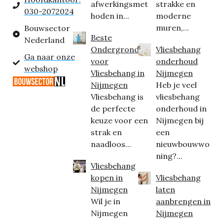
afwerkingsmet
strakke en
030-2072024
hoden in...
moderne
muren,...
Bouwsector
Beste
Nederland
Ondergrond
Vliesbehang
Ga naar onze
voor
onderhoud
webshop
Vliesbehang in
Nijmegen
Nijmegen
Heb je veel
Vliesbehang is
vliesbehang
de perfecte
onderhoud in
keuze voor een
Nijmegen bij
strak en
een
naadloos...
nieuwbouwwo
ning?...
Vliesbehang
kopen in
Vliesbehang
Nijmegen
laten
Wil je in
aanbrengen in
Nijmegen
Nijmegen