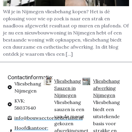
Wil je in Nijmegen vliesbehang kopen? Het is dé
oplossing voor wie op zoek is naar een strak en
naadloos afgewerkt resultaat op muren en plafonds. Of
je nu een nieuwbouwwoning in Nijmegen hebt of een
bestaande woning wilt opknappen, vliesbehang biedt
een duurzame en esthetische afwerking. In dit blog
ontdek je waarom vlies een […]
Contactinformatie:
Vliesbehang
Vliesbehang
Vliesbehang
Sauzen in
afwerking
Nijmegen
Nijmegen
Nijmegen
KVK:
Vliesbehang
Vliesbehang
58037640
sauzen is een
biedt een
van de meest
uitstekende
info@bouwsectornederland.nl
gekozen
basis voor
Hoofdkantoor:
afwerkingsmet
strakke en