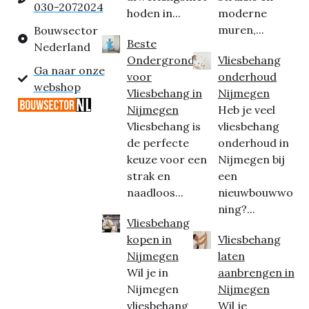
030-2072024
hoden in...
moderne
muren,...
Bouwsector
Beste
Nederland
Ondergrond
Vliesbehang
Ga naar onze
voor
onderhoud
webshop
Vliesbehang in
Nijmegen
Nijmegen
Heb je veel
Vliesbehang is
vliesbehang
de perfecte
onderhoud in
keuze voor een
Nijmegen bij
strak en
een
naadloos...
nieuwbouwwo
ning?...
Vliesbehang
kopen in
Vliesbehang
Nijmegen
laten
Wil je in
aanbrengen in
Nijmegen
Nijmegen
vliesbehang
Wil je