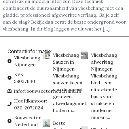
een strak en modern interieur. Deze techniek
combineert de duurzaamheid van vliesbehang met een
gladde, professioneel afgewerkte verflaag. Ga je zelf
aan de slag? Bekijk dan eerst de beste ondergrond voor
vliesbehang. In dit blog leggen we uit wat het […]
Contactinformatie:
Vliesbehang
Vliesbehang
Vliesbehang
Sauzen in
afwerking
Nijmegen
Nijmegen
Nijmegen
KVK:
Vliesbehang
Vliesbehang
58037640
sauzen is een
biedt een
van de meest
uitstekende
info@bouwsectornederland.nl
gekozen
basis voor
Hoofdkantoor:
afwerkingsmet
strakke en
030-2072024
hoden in...
moderne
muren,...
Bouwsector
Beste
Nederland