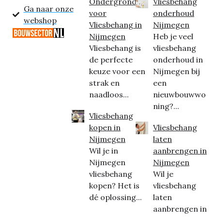
Ondergrond
Vliesbehang
Ga naar onze
voor
onderhoud
webshop
Vliesbehang in
Nijmegen
Nijmegen
Heb je veel
Vliesbehang is
vliesbehang
de perfecte
onderhoud in
keuze voor een
Nijmegen bij
strak en
een
naadloos...
nieuwbouwwo
ning?...
Vliesbehang
kopen in
Vliesbehang
Nijmegen
laten
Wil je in
aanbrengen in
Nijmegen
Nijmegen
vliesbehang
Wil je
kopen? Het is
vliesbehang
dé oplossing...
laten
aanbrengen in