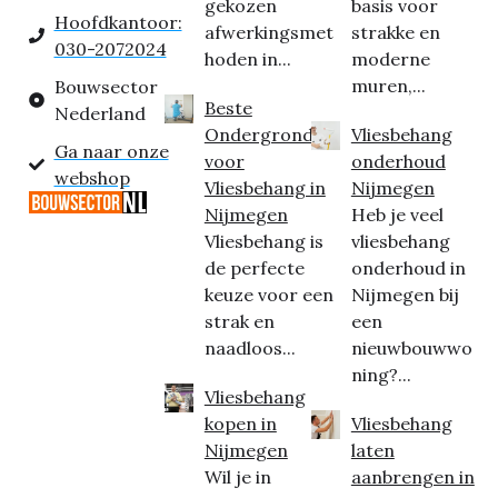
gekozen
basis voor
Hoofdkantoor:
afwerkingsmet
strakke en
030-2072024
hoden in...
moderne
muren,...
Bouwsector
Beste
Nederland
Ondergrond
Vliesbehang
Ga naar onze
voor
onderhoud
webshop
Vliesbehang in
Nijmegen
Nijmegen
Heb je veel
Vliesbehang is
vliesbehang
de perfecte
onderhoud in
keuze voor een
Nijmegen bij
strak en
een
naadloos...
nieuwbouwwo
ning?...
Vliesbehang
kopen in
Vliesbehang
Nijmegen
laten
Wil je in
aanbrengen in