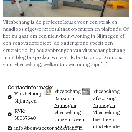
Vliesbehang is de perfecte keuze voor een strak en
naadloos afgewerkt resultaat op muren en plafonds. Of
het nu gaat om een nieuwbouwwoning in Nijmegen of
een renovatieproject, de ondergrond speelt een
cruciale rol bij het aanbrengen van vliesbehangbehang.
In dit blog bespreken we wat de beste ondergrond is
voor vliesbehang, welke stappen nodig zijn […]
Contactinformatie:
Vliesbehang
Vliesbehang
Vliesbehang
Sauzen in
afwerking
Nijmegen
Nijmegen
Nijmegen
KVK:
Vliesbehang
Vliesbehang
58037640
sauzen is een
biedt een
van de meest
uitstekende
info@bouwsectornederland.nl